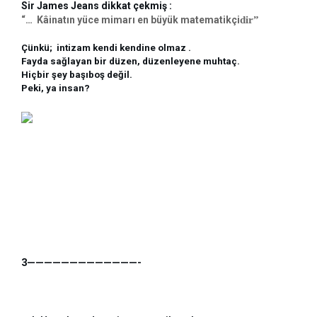
Sir James Jeans dikkat çekmiş : 
“…  Kâinatın yüce mimarı en büyük matematikçi
dir”
Çünkü;  intizam kendi kendine olmaz .
Fayda sağlayan bir düzen, düzenleyene muhtaç.
Hiçbir şey başıboş değil. 
Peki, ya insan?
3—————————————-