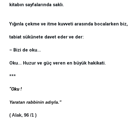
kitabın sayfalarında saklı.
Yığınla çekme ve itme kuvveti arasında bocalarken biz,
tabiat sükûnete davet eder ve der:
– Bizi de oku…
Oku… Huzur ve güç veren en büyük hakikati.
***
“Oku ! 
Yaratan rabbinin adıyla.” 
( Alak, 96 /1 )