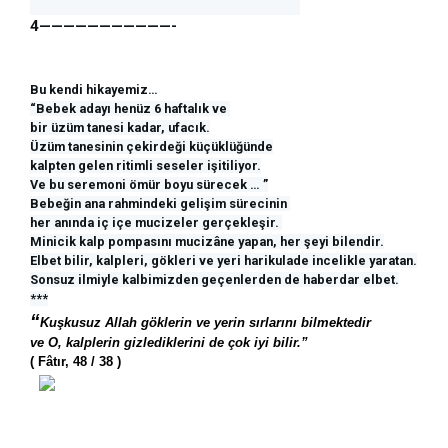
4———————————-
Bu kendi hikayemiz…
“Bebek adayı henüz 6 haftalık ve 
bir üzüm tanesi kadar, ufacık.
Üzüm tanesinin çekirdeği küçüklüğünde
kalpten gelen ritimli seseler işitiliyor.
Ve bu seremoni ömür boyu sürecek … ”
Bebeğin ana rahmindeki gelişim sürecinin 
her anında iç içe mucizeler gerçekleşir. 
Minicik kalp pompasını mucizâne yapan, her şeyi bilendir.
Elbet bilir, kalpleri, gökleri ve yeri harikulade incelikle yaratan.
Sonsuz ilmiyle kalbimizden geçenlerden de haberdar elbet.
***
“
Kuşkusuz Allah göklerin ve yerin sırlarını bilmektedir 
ve O, kalplerin gizlediklerini de çok iyi bilir.” 
( Fâtır, 48 / 38 )