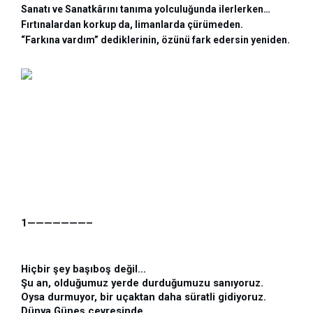
Sanatı ve Sanatkârını tanıma yolculuğunda ilerlerken…
Fırtınalardan korkup da, limanlarda çürümeden.
“Farkına vardım” dediklerinin, özünü fark edersin yeniden.
1———————–
Hiçbir şey başıboş değil…
Şu an, olduğumuz yerde durduğumuzu sanıyoruz.
Oysa durmuyor, bir uçaktan daha süratli gidiyoruz.
Dünya Güneş çevresinde,