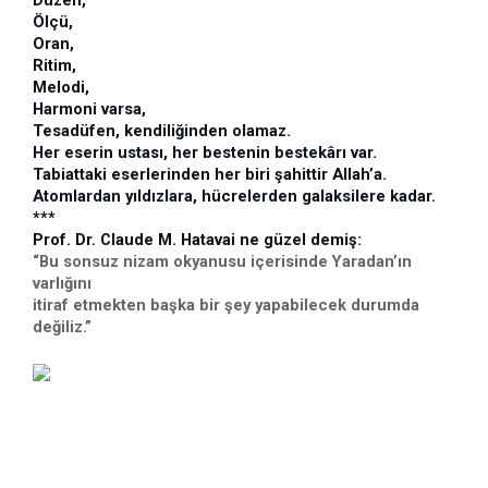
Düzen,
Ölçü,
Oran,
Ritim,
Melodi,
Harmoni varsa, 
Tesadüfen, kendiliğinden olamaz.
Her eserin ustası, her bestenin bestekârı var.
Tabiattaki eserlerinden her biri şahittir Allah’a.
Atomlardan yıldızlara, hücrelerden galaksilere kadar.
***
Prof. Dr. Claude M. Hatavai ne güzel demiş: 
“Bu sonsuz nizam okyanusu içerisinde Yaradan’ın 
varlığını 
itiraf etmekten başka bir şey yapabilecek durumda 
değiliz.”