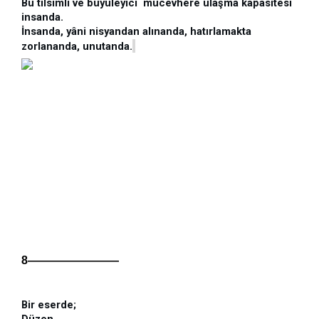
Bu tılsımlı ve büyüleyici  mücevhere ulaşma kapasitesi 
insanda.
İnsanda, yâni nisyandan alınanda, hatırlamakta 
zorlananda, unutanda.
8————————
Bir eserde;