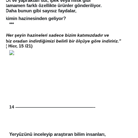
         Ot ve yapraktan süt, ipek veya misk gibi 
         tamamen farklı özellikte ürünler gönderiliyor.
         Daha bunun gibi sayısız faydalar, 
         kimin hazinesinden geliyor?
         ***
“
Her şeyin hazineleri sadece bizim katımızdadır ve 
         biz oradan indirdiğimizi belirli bir ölçüye göre indiririz.” 
       ( Hicr, 15 /21)
14 ——————————————————–
Yeryüzünü inceleyip araştıran bilim insanları, 