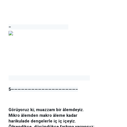
–
5———————————————————–
Görüyoruz ki; muazzam bir âlemdeyiz.
Mikro âlemden makro âleme kadar 
harikulade dengelerle iç iç içeyiz. 
Öğrendikçe, düşündükçe farkına varıyoruz: 