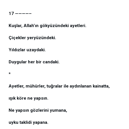
17 ————–
Kuşlar, Allah’ın gökyüzündeki ayetleri. 
Çiçekler yeryüzündeki. 
Yıldızlar uzaydaki. 
Duygular her bir candaki.
*
Ayetler, mühürler, tuğralar ile aydınlanan kainatta, 
ışık köre ne yapsın. 
Ne yapsın gözlerini yumana, 
uyku taklidi yapana. 