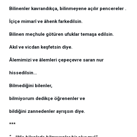
Bilinenler kavrandıkça, bilinmeyene açılır pencereler . 
İçiçe mimarî ve âhenk farkedilsin. 
Bilinen meçhule götüren ufuklar temaşa edilsin. 
Akıl ve vicdan keşfetsin diye.
Âlemimizi ve âlemleri çepeçevre saran nur 
hissedilsin…
Bilmediğini bilenler, 
bilmiyorum dedikçe öğrenenler ve 
bildiğini zannedenler ayrışsın diye.
***
“
…“Hiç bilenlerle bilmeyenler bir olur mu!” 