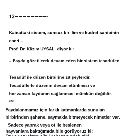
13————————-
Kainattaki sistem, sonsuz bir ilim ve kudret sahibinin 
eseri…
Prof. Dr. Kâzım UYSAL  diyor ki:
            – Fayda gözetilerek devam eden bir sistem tesadüfen 
. 
            Tesadüf ile düzen birbirine zıt şeylerdir. 
            Tesadüflerle düzenin devam ettirilmesi ve
             her zaman faydanın sağlanması mümkün değildir.
         ***
         Faydalanmamız için farklı katmanlarda sunulan 
         birbirinden şahane, saymakla bitmeyecek nimetler var.
Sadece yaprak veya ot ile beslenen 
         hayvanlara baktığımıda bile görüyoruz ki; 