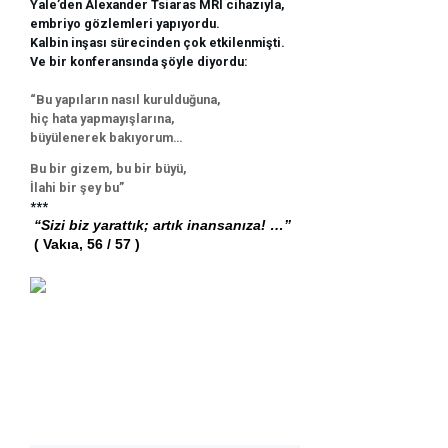
Yale’den Alexander Tsiaras MRI cihazıyla, 
embriyo gözlemleri yapıyordu.
Kalbin inşası sürecinden çok etkilenmişti.
Ve bir konferansında şöyle diyordu:
“Bu yapıların nasıl kurulduğuna, 
hiç hata yapmayışlarına, 
büyülenerek bakıyorum… 
Bu bir gizem, bu bir büyü, 
İlahi bir şey bu”
***
 “Sizi biz yarattık; artık inansanıza! …” 
 ( Vakıa, 56 / 57 )