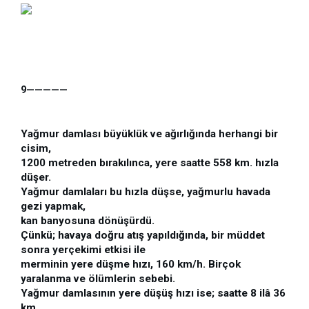
9—————
Yağmur damlası büyüklük ve ağırlığında herhangi bir 
cisim, 

1200 metreden bırakılınca, yere saatte 558 km. hızla 
düşer.

Yağmur damlaları bu hızla düşse, yağmurlu havada 
gezi yapmak,

kan banyosuna dönüşürdü.

Çünkü; havaya doğru atış yapıldığında, bir müddet 
sonra yerçekimi etkisi ile

merminin yere düşme hızı, 160 km/h. Birçok 
yaralanma ve ölümlerin sebebi. 

Yağmur damlasının yere düşüş hızı ise; saatte 8 ilâ 36 
km.
