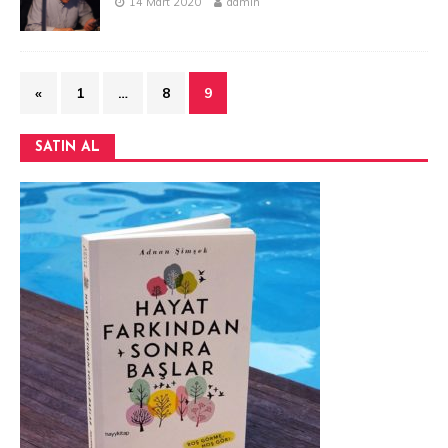
14 Mart 2020
admin
«
1
…
8
9
SATIN AL