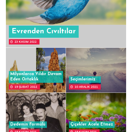
Evrenden Cıvıltılar
23 KASIM 2022
Milyonlarca Yıldır Devam
Eden Ortaklık
Seçimlerimiz
19 ŞUBAT 2022
10 ARALIK 2021
Dedemin Formülü
Çiçekler Acele Etmez
19 KASIM 2021
19 KASIM 2021