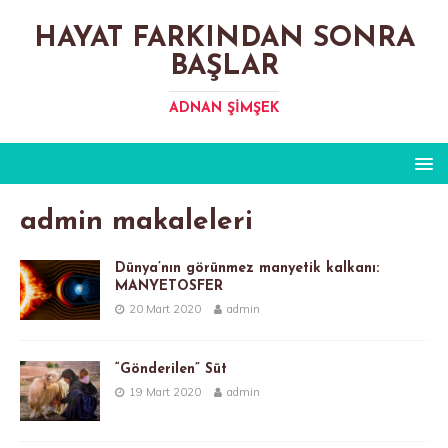
HAYAT FARKINDAN SONRA
BAŞLAR
ADNAN ŞIMŞEK
admin
makaleleri
Dünya’nın görünmez manyetik kalkanı:
MANYETOSFER
20 Mart 2020
admin
“Gönderilen” Süt
19 Mart 2020
admin