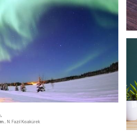
,
m..
N. Fazıl Kısakürek