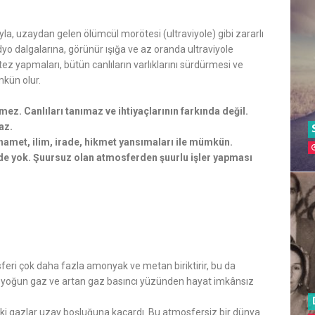
a, uzaydan gelen ölümcül morötesi (ultraviyole) gibi zararlı
radyo dalgalarına, görünür ışığa ve az oranda ultraviyole
entez yapmaları, bütün canlıların varlıklarını sürdürmesi ve
kün olur.
lmez. Canlıları tanımaz ve ihtiyaçlarının farkında değil.
az.
rhamet, ilim, irade, hikmet yansımaları ile mümkün.
rde yok. Şuursuz olan atmosferden şuurlu işler yapması
eri çok daha fazla amonyak ve metan biriktirir, bu da
 yoğun gaz ve artan gaz basıncı yüzünden hayat imkânsız
ki gazlar uzay boşluğuna kaçardı. Bu atmosfersiz bir dünya