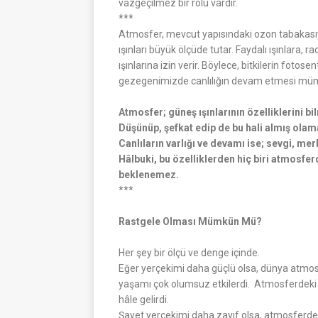
vazgeçilmez bir rolü vardır.
***
Atmosfer, mevcut yapısındaki ozon tabakasıyl
ışınları büyük ölçüde tutar. Faydalı ışınlara, 
ışınlarına izin verir. Böylece, bitkilerin fotos
gezegenimizde canlılığın devam etmesi müm
Atmosfer; güneş ışınlarının özelliklerini bi
Düşünüp, şefkat edip de bu hali almış olam
Canlıların varlığı ve devamı ise; sevgi, me
Hâlbuki, bu özelliklerden hiç biri atmosfe
beklenemez.
***
Rastgele Olması Mümkün Mü?
Her şey bir ölçü ve denge içinde.
Eğer yerçekimi daha güçlü olsa, dünya atmosf
yaşamı çok olumsuz etkilerdi. Atmosferdeki
hâle gelirdi.
Şayet yerçekimi daha zayıf olsa, atmosferde