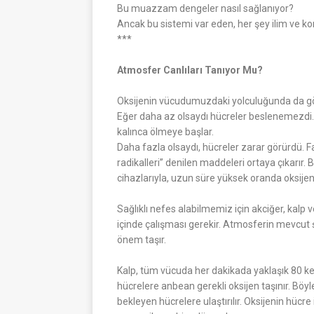
Bu muazzam dengeler nasıl sağlanıyor?
Ancak bu sistemi var eden, her şey ilim ve kon
***
Atmosfer Canlıları Tanıyor Mu?
Oksijenin vücudumuzdaki yolculuğunda da gör
Eğer daha az olsaydı hücreler beslenemezdi. Z
kalınca ölmeye başlar.
Daha fazla olsaydı, hücreler zarar görürdü. F
radikalleri” denilen maddeleri ortaya çıkarır
cihazlarıyla, uzun süre yüksek oranda oksijen
Sağlıklı nefes alabilmemiz için akciğer, kal
içinde çalışması gerekir. Atmosferin mevcut 
önem taşır.
Kalp, tüm vücuda her dakikada yaklaşık 80 ke
hücrelere anbean gerekli oksijen taşınır. Böy
bekleyen hücrelere ulaştırılır. Oksijenin hüc