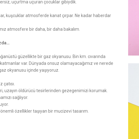
iz, uçurtma uçuran çocuklar gibiydik.
lar, kuşcuklar atmosferde kanat çırpar. Ne kadar haberdar
ğımız atmosfere bir daha, bir daha bakalım.
ızda…
anüstü güzellikte bir gaz okyanusu. Bin km. cıvarında
rklı katmanlar var. Dünyada onsuz olamayacağımız ve nerede
 gaz okyanusu içinde yaşıyoruz.
 çatısı.
iri, uzayın öldürücü tesirlerinden gezegenimizi korumak.
mızı sağlıyor.
uyor.
önemli özellikler taşıyan bir mucizevi tasarım.