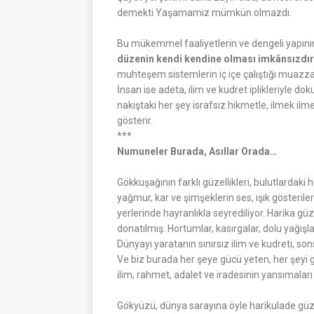
demekti Yaşamamız mümkün olmazdı.
Bu mükemmel faaliyetlerin ve dengeli yapını
düzenin kendi kendine olması imkânsızdır
muhteşem sistemlerin iç içe çalıştığı muazza
İnsan ise adeta, ilim ve kudret iplikleriyle do
nakıştaki her şey israfsız hikmetle, ilmek ilm
gösterir.
***
Numuneler Burada, Asıllar Orada…
Gökkuşağının farklı güzellikleri, bulutlardaki 
yağmur, kar ve şimşeklerin ses, ışık gösteril
yerlerinde hayranlıkla seyrediliyor. Harika güz
donatılmış. Hortumlar, kasırgalar, dolu yağışlar
Dünyayı yaratanın sınırsız ilim ve kudreti, so
Ve biz burada her şeye gücü yeten, her şeyi 
ilim, rahmet, adalet ve iradesinin yansımaları
Gökyüzü, dünya sarayına öyle harikulade güzell