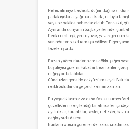
Nefes almaya başladık, doğar doğmaz . Gün geld
parlak ışıklarla, yağmurla, karla, doluyla tanış
veya bir şekilde haberdar olduk. Tan vakti, gün
Aynı anda dünyanın başka yerlerinde günbatım
Renk cümbüşü, yerini yavaş yavaş gecenin ka
yanında tan vakti temaşa ediliyor. Diğer yan
tazeleniyordu.
Bazen yağmurlardan sonra gökkuşağını seyre
büyüleyici gizemi. Fakat anbean birileri gör
değişiyordu tablolar.
Gündüzleri genelde gökyüzü maviydi. Bulutlar 
renkli bulutlar da geçerdi zaman zaman.
Bu yaşadıklarımız ve daha fazlası atmosferde
güzelliklerin sergilendiği bir atmosfer içinde
aydınlıklar, karanlıklar, sesler, nefesler,.ha
değişiyordu daima.
Bunların ötesini görenler de vardı, sıradanlaşt