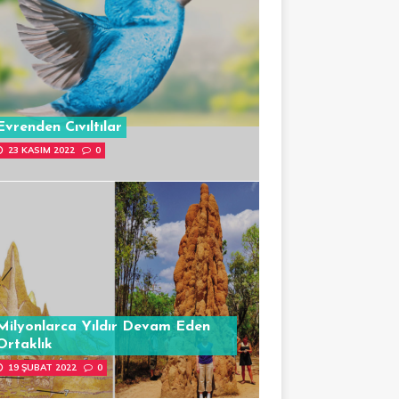
Evrenden Cıvıltılar
23 KASIM 2022
0
Milyonlarca Yıldır Devam Eden
Ortaklık
19 ŞUBAT 2022
0