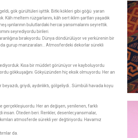
i, gök gürültüleri işittik. Bitki kökleri gibi göğü yaran
tık. Kâh meltem rüzgarlarını, kâh sert iklim şartları yaşadık
eş ışınlarının bulutlardaki hercai yansımalarını seyrettik.
ını seyrediyordu birileri.
ranlığına bırakıyordu. Dünya döndürülüyor ve yerkürenin bir
ında gurup manzaraları… Atmosferdeki dekorlar sürekli
diyorduk. Kısa bir müddet görünüyor ve kayboluyordu
üyordu gökkuşağını. Gökyüzünden hiç eksik olmuyordu. Her an
beyazdı, griydi, aydınlıktı, gölgeliydi.. Sümbüli havada koyu
 gerçekleşiuordu. Her an değişen, yenilenen, farklı
ydi insan. Öteden beri. Renkler, desenler,yansımalar,
va akımları atmosferde sürekli yer değtiriyordu. Havamız
ırnlar da.