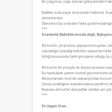
Bir çoğumuz, çoğu zaman gökyüzünden habers
Balıklar suda yaşar ama sudan habersiz. Kuş
atmosferden.
Dilerseniz biz onlardan farklı gözlerle baktı
***
Sıradanlık Baktıklarımızda değil, Bakışım
Atmosfer; yeryüzünü çepeçevre kuşatan, olağ
yüksekliğe uzandığı belirtilen yapısında fa
bittiği konusunda farklı görüşlerin olduğu bu
Atmosfer bir yönüyle de dünya sarayının eşsiz
Bu harikulade çatının önemli görevlerinden b
Meteorlardan, kozmik radyasyondan korunma
Dünya sıcaklığının ayarlanmasına yardımcı ol
Kısacası atmosfer dünyadaki canlılar için çok 
***
En Uygun Oran…