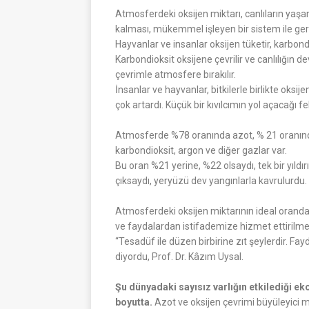
Atmosferdeki oksijen miktarı, canlıların yaş
kalması, mükemmel işleyen bir sistem ile ger
Hayvanlar ve insanlar oksijen tüketir, karbondi
Karbondioksit oksijene çevrilir ve canlılığın d
çevrimle atmosfere bırakılır.
İnsanlar ve hayvanlar, bitkilerle birlikte oksi
çok artardı. Küçük bir kıvılcımın yol açacağı f
Atmosferde %78 oranında azot, % 21 oranında 
karbondioksit, argon ve diğer gazlar var.
Bu oran %21 yerine, %22 olsaydı, tek bir yıldı
çıksaydı, yeryüzü dev yangınlarla kavrulurdu.
Atmosferdeki oksijen miktarının ideal orand
ve faydalardan istifademize hizmet ettirilmesi
“Tesadüf ile düzen birbirine zıt şeylerdir. 
diyordu, Prof. Dr. Kâzım Uysal.
Şu dünyadaki sayısız varlığın etkilediği 
boyutta.
Azot ve oksijen çevrimi büyüleyici