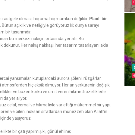
n rastgele olması, hiç ama hiç mümkün değildir.
Planlı bir
.
Bütün açıklık ve netliğiyle görüyoruz ki; dünya sarayı
m bir tasarımdır.
kunan bu merkezi nakışın ortasında yer alır. Bu
ek dokunur. Her nakış nakkaşı, her tasarım tasarlayanı akla
hercai yansımalar, kutuplardaki aurora şöleni, rüzgârlar,
eri atmosferden hiç eksik olmuyor. Her an yerkürenin değişik
ellikler ve bazen korku ve ümit veren hikmetli özelliklerle
ı da yer alıyor.
nsuz celal, cemal ve hikmetiyle var ettiği mükemmel bir yapı.
gören ve bilen, noksan sıfatlardan münezzeh olan Allah’ın
 içinde yaşıyoruz.
ikte bir çatı yapılmış ki, gönül ehline;