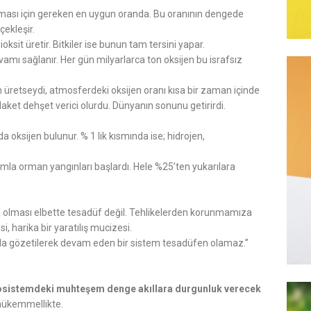
aması için gereken en uygun oranda. Bu oranının dengede
çekleşir.
oksit üretir. Bitkiler ise bunun tam tersini yapar.
evamı sağlanır. Her gün milyarlarca ton oksijen bu israfsız
jen üretseydi, atmosferdeki oksijen oranı kısa bir zaman içinde
elaket dehşet verici olurdu. Dünyanın sonunu getirirdi.
oksijen bulunur. % 1 lik kısmında ise; hidrojen,
rımla orman yangınları başlardı. Hele %25’ten yukarılara
a olması elbette tesadüf değil. Tehlikelerden korunmamıza
, harika bir yaratılış mucizesi.
Fayda gözetilerek devam eden bir sistem tesadüfen olamaz.”
ekosistemdeki muhteşem denge akıllara durgunluk verecek
 mükemmellikte.