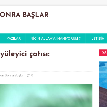
SONRA BAŞLAR
YAZILAR
NIÇIN ALLAH’A İNANIYORUM ?
İLETIŞIM
üleyici çatısı:
SA
dan Sonra Başlar
0