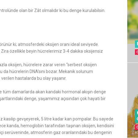
trolünde olan bir Zât olmalıdır ki bu denge kurulabilsin.
ünür ki; atmosferdeki oksijen oranı ideal seviyede.
ira özellikle beyin hücrelerimiz 3-4 dakika oksijensiz
azla oksijen, hücrelere zarar veren “serbest oksijen
. Bu da hücrelerin DNA’sını bozar. Mekanik solunum
 verilen hastalarda bu olay yaşanır.
p ve tüm damarlarda akan kandaki hormonal akışın denge
şartlarındaki denge, yaşamımız açısından çok hayati bir
z kasılıp gevşeyerek, 5 litre kadar kan pompalar. Bu sayede
lece kanda, hemoglobin tarafından taşınan oksijen, kendisini
re içi serüveninde, atmosferin gaz oranlarındaki bu dengenin