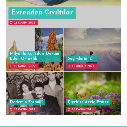
Evrenden Cıvıltılar
23 KASIM 2022
Milyonlarca Yıldır Devam
Eden Ortaklık
Seçimlerimiz
19 ŞUBAT 2022
10 ARALIK 2021
Dedemin Formülü
Çiçekler Acele Etmez
19 KASIM 2021
19 KASIM 2021