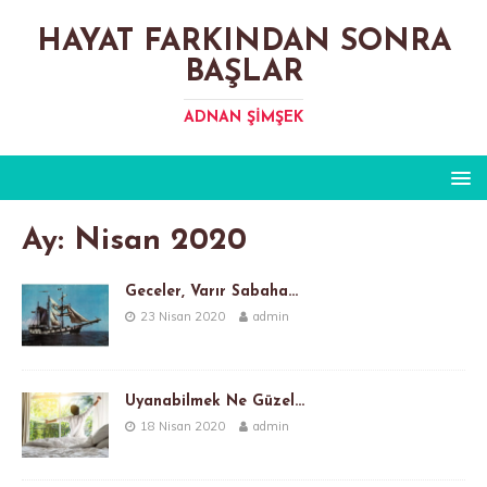
HAYAT FARKINDAN SONRA
BAŞLAR
ADNAN ŞIMŞEK
Ay:
Nisan 2020
Geceler, Varır Sabaha…
23 Nisan 2020
admin
Uyanabilmek Ne Güzel…
18 Nisan 2020
admin