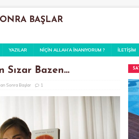
SONRA BAŞLAR
YAZILAR
NIÇIN ALLAH’A İNANIYORUM ?
İLETIŞIM
an Sızar Bazen…
SA
dan Sonra Başlar
1