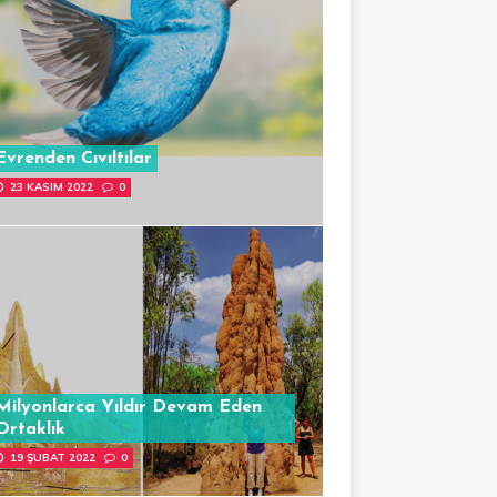
Evrenden Cıvıltılar
23 KASIM 2022
0
Milyonlarca Yıldır Devam Eden
Ortaklık
19 ŞUBAT 2022
0