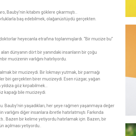
o, Bauby’nin kitabını göklere çıkarmıştı…
rluklarla baş edebilmek, olağanüstüydü gerçekten.
doktorlar heyecanla etrafına toplanmışlardı. “Bir mucize bu”
rs alan dünyanın dört bir yanındaki insanların bir çoğu
ir mucizenin varlığını hatırlıyordu.
s almak bir mucizeydi. Bir lokmayı yutmak, bir parmağı
 biri gerçekten birer mucizeydi. Esen rüzgar, yağan
 yıldıza göz kırpabilmek…
göz kapağı bile mucizeydi.
du. Bauby’nin yaşadıkları, her şeye rağmen yaşanmaya değer
n varlığını diğer insanlara ibretle hatırlatmıştı. Farkında
.. Bazen bir kelime yetiyordu hatırlamak için. Bazen, bir
ün açılması yetiyordu..