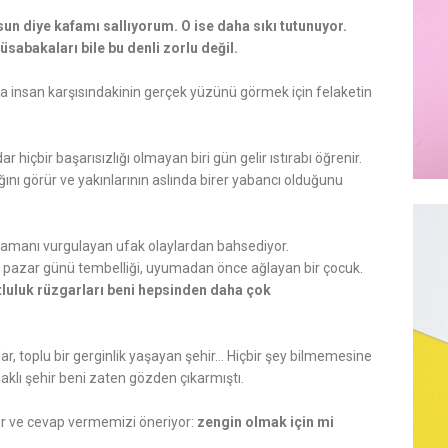
n diye kafamı sallıyorum. O ise daha sıkı tutunuyor.
sabakaları bile bu denli zorlu değil.
insan karşısındakinin gerçek yüzünü görmek için felaketin
 hiçbir başarısızlığı olmayan biri gün gelir ıstırabı öğrenir.
ğını görür ve yakınlarının aslında birer yabancı olduğunu
zamanı vurgulayan ufak olaylardan bahsediyor.
r pazar günü tembelliği, uyumadan önce ağlayan bir çocuk.
tluluk rüzgarları beni hepsinden daha çok
nlar, toplu bir gerginlik yaşayan şehir… Hiçbir şey bilmemesine
aklı şehir beni zaten gözden çıkarmıştı.
or ve cevap vermemizi öneriyor:
zengin olmak için mi