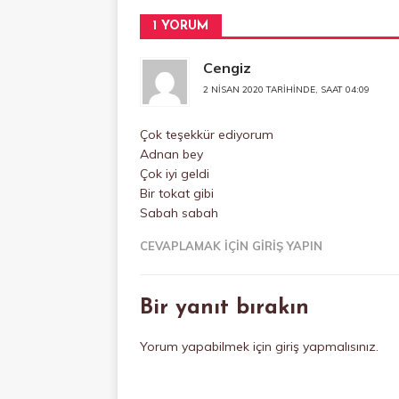
o
p
k
1 YORUM
Cengiz
2 NISAN 2020 TARIHINDE, SAAT 04:09
Çok teşekkür ediyorum
Adnan bey
Çok iyi geldi
Bir tokat gibi
Sabah sabah
CEVAPLAMAK IÇIN GIRIŞ YAPIN
Bir yanıt bırakın
Yorum yapabilmek için
giriş yapmalısınız
.