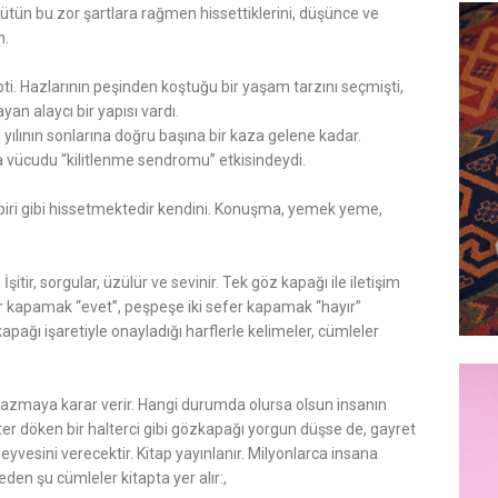
 bütün bu zor şartlara rağmen hissettiklerini, düşünce ve
n.
ti. Hazlarının peşinden koştuğu bir yaşam tarzını seçmişti,
n alaycı bir yapısı vardı.
 yılının sonlarına doğru başına bir kaza gelene kadar.
 vücudu “kilitlenme sendromu” etkisindeydi.
 biri gibi hissetmektedir kendini. Konuşma, yemek yeme,
İşitir, sorgular, üzülür ve sevinir. Tek göz kapağı ile iletişim
fer kapamak “evet”, peşpeşe iki sefer kapamak “hayır”
apağı işaretiyle onayladığı harflerle kelimeler, cümleler
yazmaya karar verir. Hangi durumda olursa olsun insanın
 ter döken bir halterci gibi gözkapağı yorgun düşse de, gayret
yvesini verecektir. Kitap yayınlanır. Milyonlarca insana
den şu cümleler kitapta yer alır:,