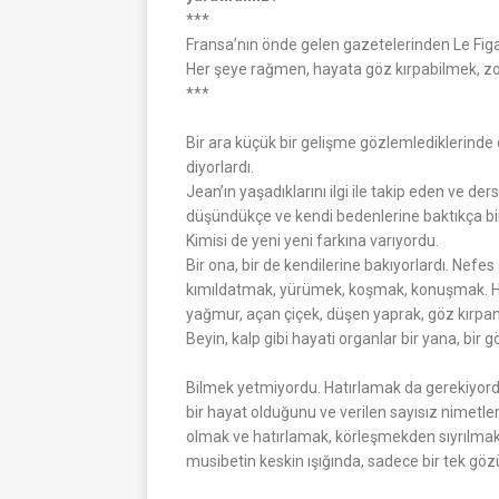
***
Fransa’nın önde gelen gazetelerinden Le Figar
Her şeye rağmen, hayata göz kırpabilmek, zo
***
Bir ara küçük bir gelişme gözlemlediklerinde 
diyorlardı.
Jean’ın yaşadıklarını ilgi ile takip eden ve de
düşündükçe ve kendi bedenlerine baktıkça binb
Kimisi de yeni yeni farkına varıyordu.
Bir ona, bir de kendilerine bakıyorlardı. Nefe
kımıldatmak, yürümek, koşmak, konuşmak. Her
yağmur, açan çiçek, düşen yaprak, göz kırpan
Beyin, kalp gibi hayati organlar bir yana, bir 
Bilmek yetmiyordu. Hatırlamak da gerekiyor
bir hayat olduğunu ve verilen sayısız nimetleri
olmak ve hatırlamak, körleşmekden sıyrılmaktı
musibetin keskin ışığında, sadece bir tek göz