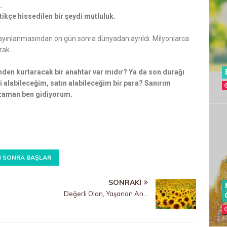
.
ikçe hissedilen bir şeydi mutluluk.
yayınlanmasından on gün sonra dünyadan ayrıldı. Milyonlarca
arak…
nden kurtaracak bir anahtar var mıdır? Ya da son durağı
alabileceğim, satın alabileceğim bir para? Sanırım
 zaman ben gidiyorum.
N SONRA BAŞLAR
SONRAKI
Değerli Olan, Yaşanan An…