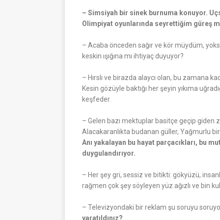
–
Simsiyah bir sinek burnuma konuyor. Uçsu
Olimpiyat oyunlarında seyrettiğim güreş mü
– Acaba önceden sağır ve kör müydüm, yoksa 
keskin ışığına mı ihtiyaç duyuyor?
– Hırslı ve birazda alaycı olan, bu zamana kadar
Kesin gözüyle baktığı her şeyin yıkıma uğradı
keşfeder.
– Gelen bazı mektuplar basitçe geçip giden 
Alacakaranlıkta budanan güller, Yağmurlu bi
Anı yakalayan bu hayat parçacıkları, bu mu
duygulandırıyor.
– Her şey gri, sessiz ve bitikti: gökyüzü, insa
rağmen çok şey söyleyen yüz ağızlı ve bin kul
– Televizyondaki bir reklam şu soruyu soruy
yaratıldınız?