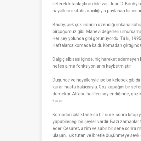
ileterek kitaplaştıran bile var. Jean D. Bauby
hayallerini kitabı aracılığıyla paylaşan bir insa
Bauby, pek çok insanın özendiği imkâna sahip
birçoğumuz gibi. Manevi değerleri umursamaya
Her şey yolunda gibi görünüyordu. Tâ ki, 1995
Haftalarca komada kaldı. Komadan çıktığında
Dalgıç elbisesi içinde, hiç hareket edemeyen
nefes alma fonksiyonlarını kaybetmiştir.
Düşünce ve hayalleriyle ise bir kelebek gibidir. 
kurar, hasta bakıcısıyla. Göz kapağını bir se
demektir. Alfabe harfleri söylendiğinde, göz k
kurar.
Komadan çıktıktan kısa bir süre sonra kitap 
yapabileceği bir şeyler vardır. Bazı zamanlar
eder. Cesaret, azim ve sabır bir sene sonra me
ulaşan, ışık tutan ve ibretle düşünmeye sevk e