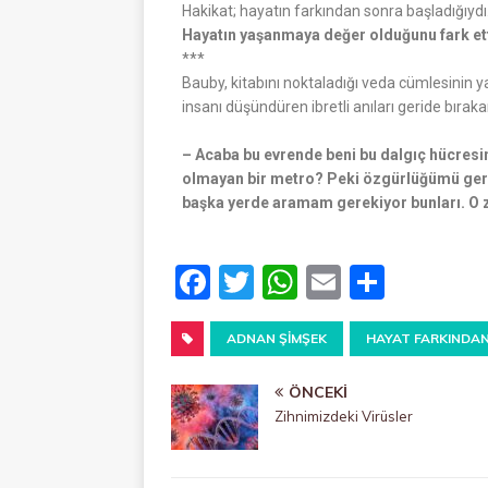
Hakikat; hayatın farkından sonra başladığıydı.
Hayatın yaşanmaya değer olduğunu fark ett
***
Bauby, kitabını noktaladığı veda cümlesinin 
insanı düşündüren ibretli anıları geride bırak
– Acaba bu evrende beni bu dalgıç hücresi
olmayan bir metro? Peki özgürlüğümü geri 
başka yerde aramam gerekiyor bunları. O
F
T
W
E
P
a
w
h
m
a
c
ADNAN ŞIMŞEK
it
at
ai
HAYAT FARKINDA
yl
e
te
s
l
a
ÖNCEKI
b
r
A
ş
Zihnimizdeki Virüsler
o
p