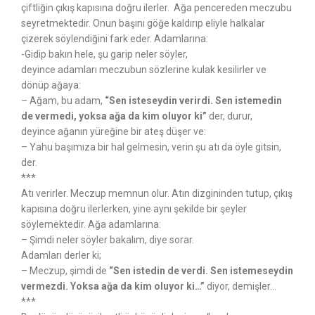
çiftliğin çıkış kapısına doğru ilerler. Ağa pencereden meczubu
seyretmektedir. Onun başını göğe kaldırıp eliyle halkalar
çizerek söylendiğini fark eder. Adamlarına:
-Gidip bakın hele, şu garip neler söyler,
deyince adamları meczubun sözlerine kulak kesilirler ve
dönüp ağaya:
– Ağam, bu adam,
“Sen isteseydin verirdi. Sen istemedin
de vermedi, yoksa ağa da kim oluyor ki”
der, durur,
deyince ağanın yüreğine bir ateş düşer ve:
– Yahu başımıza bir hal gelmesin, verin şu atı da öyle gitsin,
der.
***
Atı verirler. Meczup memnun olur. Atın dizgininden tutup, çıkış
kapısına doğru ilerlerken, yine aynı şekilde bir şeyler
söylemektedir. Ağa adamlarına:
– Şimdi neler söyler bakalım, diye sorar.
Adamları derler ki;
– Meczup, şimdi de
“Sen istedin de verdi. Sen istemeseydin
vermezdi. Yoksa ağa da kim oluyor ki…”
diyor, demişler…
***