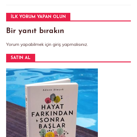
o
p
k
İLK YORUM YAPAN OLUN
Bir yanıt bırakın
Yorum yapabilmek için
giriş yapmalısınız
.
SATIN AL