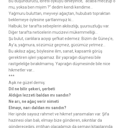
Bu düşündürücü, ibretli öyküyü dinleyince, “acaba meczup o
mu, yoksa ben miyim ?” dedim kendi kendime…
Yağmuru buluttan, meyveyi ağaçtan, hububatı topraktan
beklemeye öylesine şartlanmışız ki…
Halbuki, bir tarafta sebeplerin akılsızlığı, şuursuzluğu var.
Diğer tarafta neticelerin mucizevi mükemmelliği…
Şu bulut, canlılara acıyıp şefkat edemez. Bizim de Güneş’e,
Ay’a, yağmura, sözümüz geçmez, gücümüz yetmez…
Bu akılsız ağaç, böylesine ilim, sanat, kapsamlı görüş
gerektiren işleri yapamaz. Bir yaprağın düşmesi bile
rastgeleliğe bırakılmamış. Yaprağın düşmesinde bile nice
hikmetler var…
***
Aşık ne güzel demiş:
Dil ne bilir şekeri, şerbeti
Aldığın lezzeti baldan mı sandın?
Ne arı, ne ağaç verir nimeti
Elmayı, narı daldan mı sandın?
Her işinde sayısız rahmet ve hikmet yansımaları var. Şifa
hazinesi olan balı, elmayı bize gönderen, sıkıntılar da
göndereceğini, imtihan olacağımızı da semavi kitaplarında