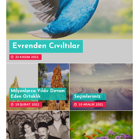
Evrenden Cıvıltılar
23 KASIM 2022
Milyonlarca Yıldır Devam
Eden Ortaklık
Seçimlerimiz
19 ŞUBAT 2022
10 ARALIK 2021