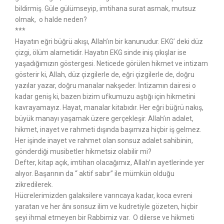
bildirmiş. Güle gülümseyip, imtihana surat asmak, mutsuz
olmak, o halde neden?
***
Hayatın eğri büğrü akışı, Allah’ın bir kanunudur. EKG’ deki düz
çizgi, ölüm alametidir. Hayatın EKG sinde iniş çıkışlar ise
yaşadığımızın göstergesi. Neticede görülen hikmet ve intizam
gösterir ki, Allah, düz çizgilerle de, eğri çizgilerle de, doğru
yazılar yazar, doğru manalar nakşeder. İntizamın dairesi o
kadar geniş ki, bazen bizim ufkumuzu aştığı için hikmetini
kavrayamayız. Hayat, manalar kitabıdır. Her eğri büğrü nakış,
büyük manayı yaşamak üzere gerçekleşir. Allah’ın adalet,
hikmet, inayet ve rahmeti dışında başımıza hiçbir iş gelmez.
Her işinde inayet ve rahmet olan sonsuz adalet sahibinin,
gönderdiği musibetler hikmetsiz olabilir mi?
Defter, kitap açık, imtihan olacağımız, Allah’ın ayetlerinde yer
alıyor. Başarının da “ aktif sabır” ile mümkün olduğu
zikredilerek.
Hücrelerimizden galaksilere varıncaya kadar, koca evreni
yaratan ve her ânı sonsuz ilim ve kudretiyle gözeten, hiçbir
şeyi ihmal etmeyen bir Rabbimiz var. O dilerse ve hikmeti