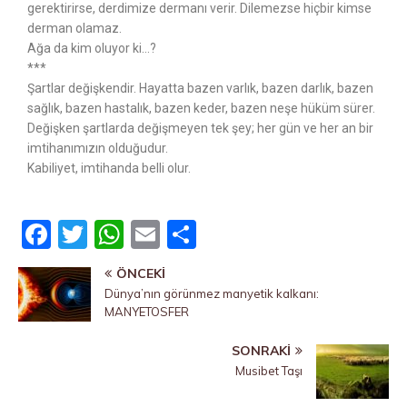
gerektirirse, derdimize dermanı verir. Dilemezse hiçbir kimse
derman olamaz.
Ağa da kim oluyor ki…?
***
Şartlar değişkendir. Hayatta bazen varlık, bazen darlık, bazen
sağlık, bazen hastalık, bazen keder, bazen neşe hüküm sürer.
Değişken şartlarda değişmeyen tek şey; her gün ve her an bir
imtihanımızın olduğudur.
Kabiliyet, imtihanda belli olur.
F
T
W
E
P
a
w
h
m
a
ÖNCEKI
c
it
at
ai
yl
Dünya’nın görünmez manyetik kalkanı:
e
te
s
l
a
MANYETOSFER
b
r
A
ş
SONRAKI
o
p
Musibet Taşı