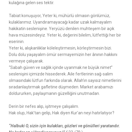
kulağına gelen ses tektir.
Tabiat konuşuyor, Yeter ki, mühürlü olmasın gönlümüz,
kulaklarımız. Uyandıramayacağı kadar uzak kalmayalım
hakikatin seslenişine. Yeryüzü denilen muhteşem bir açık
hava müzesindeyiz. Yeter ki, değerini bilelim, lütfettiği her bir
eserinin.
Yeter ki, alışkanlıklar köleleştirmesin, körleştirmesin bizi.
Dolu dolu yaşayalım ömür sermayemizin her ânının hakkını
vermeye çalışarak.
“Sabah güven ve sağlık içinde uyanmak ne büyük nimet”
seslenişini içimizde hissederek..Aile fertlerinin sağ-salim
olmasındaki lütfun farkında olarak. Allah’ın sayısız nimetlerini
sıradanlaştırmak gafletine düşmeden. Market arabamızı
doldururken, paylaşmanın güzelliğini unutmadan.
Derin bir nefes alıp, işitmeye çalışalım.
Hak olup, Hak’tan gelip, Hak diyen Kur’an neyi hatırlatıyor?
“Halbuki O, sizin için kulakları, gözleri ve gönülleri yaratandır.