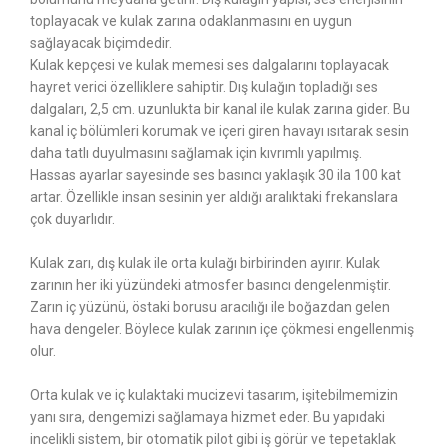
toplayacak ve kulak zarına odaklanmasını en uygun
sağlayacak biçimdedir.
Kulak kepçesi ve kulak memesi ses dalgalarını toplayacak
hayret verici özelliklere sahiptir. Dış kulağın topladığı ses
dalgaları, 2,5 cm. uzunlukta bir kanal ile kulak zarına gider. Bu
kanal iç bölümleri korumak ve içeri giren havayı ısıtarak sesin
daha tatlı duyulmasını sağlamak için kıvrımlı yapılmış.
Hassas ayarlar sayesinde ses basıncı yaklaşık 30 ila 100 kat
artar. Özellikle insan sesinin yer aldığı aralıktaki frekanslara
çok duyarlıdır.
Kulak zarı, dış kulak ile orta kulağı birbirinden ayırır. Kulak
zarının her iki yüzündeki atmosfer basıncı dengelenmiştir.
Zarın iç yüzünü, östaki borusu aracılığı ile boğazdan gelen
hava dengeler. Böylece kulak zarının içe çökmesi engellenmiş
olur.
Orta kulak ve iç kulaktaki mucizevi tasarım, işitebilmemizin
yanı sıra, dengemizi sağlamaya hizmet eder. Bu yapıdaki
incelikli sistem, bir otomatik pilot gibi iş görür ve tepetaklak