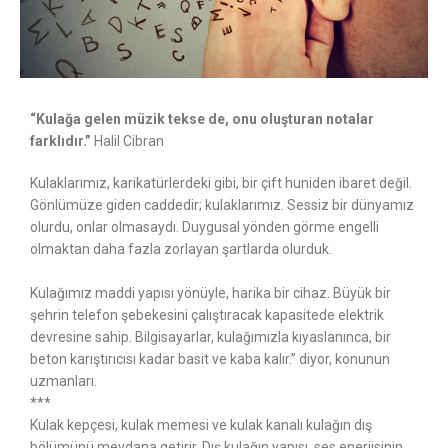
“Kulağa gelen müzik tekse de,
onu oluşturan notalar
farklıdır.”
Halil Cibran
Kulaklarımız, karikatürlerdeki gibi, bir çift huniden ibaret değil.
Gönlümüze giden caddedir; kulaklarımız. Sessiz bir dünyamız
olurdu, onlar olmasaydı. Duygusal yönden görme engelli
olmaktan daha fazla zorlayan şartlarda olurduk.
Kulağımız maddi yapısı yönüyle, harika bir cihaz. Büyük bir
şehrin telefon şebekesini çalıştıracak kapasitede elektrik
devresine sahip. Bilgisayarlar, kulağımızla kıyaslanınca, bir
beton karıştırıcısı kadar basit ve kaba kalır.” diyor, konunun
uzmanları.
***
Kulak kepçesi, kulak memesi ve kulak kanalı kulağın dış
bölümünü meydana getirir. Dış kulağın yapısı, ses enerjisinin