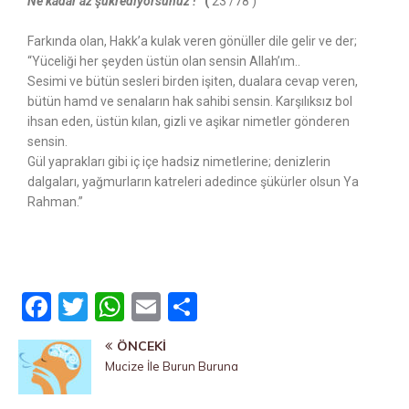
Ne kadar az şükrediyorsunuz !”
(
23 /78 )
Farkında olan, Hakk’a kulak veren gönüller dile gelir ve der;
“Yüceliği her şeyden üstün olan sensin Allah’ım..
Sesimi ve bütün sesleri birden işiten, dualara cevap veren,
bütün hamd ve senaların hak sahibi sensin. Karşılıksız bol
ihsan eden, üstün kılan, gizli ve aşikar nimetler gönderen
sensin.
Gül yaprakları gibi iç içe hadsiz nimetlerine; denizlerin
dalgaları, yağmurların katreleri adedince şükürler olsun Ya
Rahman.”
F
T
W
E
P
a
w
h
m
a
ÖNCEKI
c
it
at
ai
yl
Mucize İle Burun Buruna
e
te
s
l
a