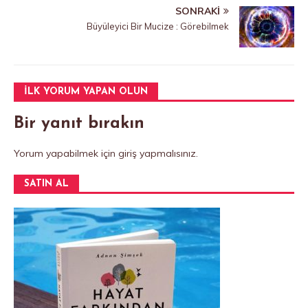
b
r
A
ş
SONRAKI
o
p
Büyüleyici Bir Mucize : Görebilmek
o
p
k
İLK YORUM YAPAN OLUN
Bir yanıt bırakın
Yorum yapabilmek için
giriş yapmalısınız
.
SATIN AL