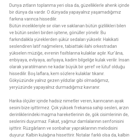
Dunya zıtların toplanma yeri olsa da, güzelliklerle ahenk içinde
bir dünya da vardır. O dünyada yapayalnız yaşamadığımız
farkına varınca hissedilir.
Bütün incelikleriyle sır olan ve saklanan bütün gizlilikleri bilen
ve bütün sesleri birden işitene, gönüller yönelir. Bu
farkındalıkla yüreklerden şükür sedaları yükselir. Hakikati
seslendiren latif nağmelere, tabiattaki ilahi orkestradan
yükselen müziğe, evrenin fısıltılarına kulaklar açılır. Kur’âna,
enbiyaya, evliyaya, asfiyaya, kadim bilgeliğe kulak verilir. İnsan
olarak yaratılmanın ne kadar büyük bir şeref ve lütuf olduğu
hissedilir. Boş laflara, kem sözlere kulaklar tıkanır.
Gökyüzünde yalnız gezen yıldızlar gibi olmadığımız,
yeryüzünde yapayalnız durmadığımız kavranır.
Harika ölçüler içinde hadsiz nimetler veren, karıncanın ayak
sesini bize işittirmez. Çok yüksek frekansa sahip sesleri, arzın
derinliklerindeki magma hareketlerinin de, gök cisimlerinin de,
seslerini duyurmaz. Fakat, yağmur damlalarının senfonisini
işittirir. Rüzgârların ve sonbahar yapraklarının melodisini
duyurur. Kalbin kulağına hissettirir. Notalar farklı olsa da, kalbin