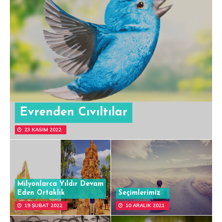
Evrenden Cıvıltılar
23 KASIM 2022
Milyonlarca Yıldır Devam
Eden Ortaklık
Seçimlerimiz
19 ŞUBAT 2022
10 ARALIK 2021