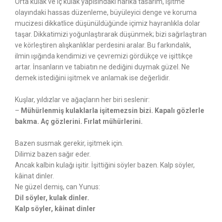
Orta kulak ve iç kulak yapısındaki harika tasarım, işitme
olayındaki hassas düzenleme, büyüleyici denge ve koruma
mucizesi dikkatlice düşünüldüğünde içimiz hayranlıkla dolar
taşar. Dikkatimizi yoğunlaştırarak düşünmek; bizi sağırlaştıran
ve körleştiren alışkanlıklar perdesini aralar. Bu farkındalık,
ilmin ışığında kendimizi ve çevremizi gördükçe ve işittikçe
artar. İnsanların ve tabiatın ne dediğini duymak güzel. Ne
demek istediğini işitmek ve anlamak ise değerlidir.
Kuşlar, yıldızlar ve ağaçların her biri seslenir:
–
Mühürlenmiş kulaklarla işitemezsin bizi. Kapalı gözlerle
bakma. Aç gözlerini. Fırlat mühürlerini.
Bazen susmak gerekir, işitmek için.
Dilimiz bazen sağır eder.
Ancak kalbin kulağı işitir. İşittiğini söyler bazen. Kalp söyler,
kâinat dinler.
Ne güzel demiş, can Yunus:
Dil söyler, kulak dinler.
Kalp söyler, kâinat dinler