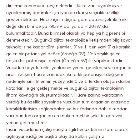
dinleme konumuna geçmektedir. Hücre zarı, uyarılmış ve
uyarılmamış durumlar için iyonlara karşı seçicilik özelliği
göstermektedir. Hücre içinin dışına göre potansiyeli, iki farklı
değerden birinde ya -90mV da, ya da + 20mV da
bulunmaktadır. Buna bilimsel olarak ya hep ya hiç prensibi
denmektedir. Bugünkü dijital teknolojide iletişimden bilgisayar
teknolojisine kadar tüm işlemler, 0’ ve 1’ den yani 0’ a karşılık
gelen bir potansiyel değeri(örneğin 0V), 1’e karşılık gelen
başka bir potansiyel değeri(Örneğin 5V) ile yapılmaktadır.
Vücudun hayati fonksiyonlarının yerine getirilmesi ve organlar
arası iletişim, hücre zarındaki iki farklı potansiyel değişimi
nedeniyle sinir liflerinin yüzeyinde 0 ve 1’ lerden oluşan darbe
katarları ile gerçekleşmekte ve bugünkü dijital teknolojinin
ilham kaynağını oluşturmaktadır. Hücre zarına yaratıcının
verdiği bu özellik sayesinde vücudun tüm organları arasında
karşılıklı iletişim sağlanmakta ve biz farkında dahi olmadan
vücudun tüm organları en mükemmel bir şekilde görevini
yerine getirmektedir.
İnsan vücudunun çalışmasıyla ilgili henüz bilimin tam olarak
açıklayamadığı bir başka olay da kalbin çalışma