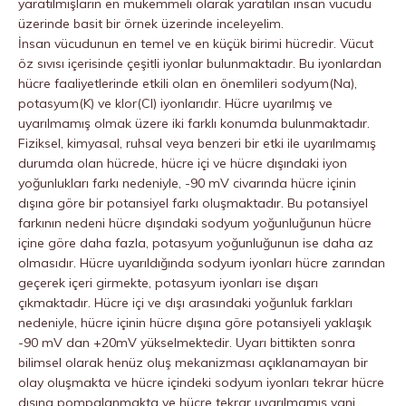
yaratılmışların en mükemmeli olarak yaratılan insan vücudu
üzerinde basit bir örnek üzerinde inceleyelim.
İnsan vücudunun en temel ve en küçük birimi hücredir. Vücut
öz sıvısı içerisinde çeşitli iyonlar bulunmaktadır. Bu iyonlardan
hücre faaliyetlerinde etkili olan en önemlileri sodyum(Na),
potasyum(K) ve klor(Cl) iyonlarıdır. Hücre uyarılmış ve
uyarılmamış olmak üzere iki farklı konumda bulunmaktadır.
Fiziksel, kimyasal, ruhsal veya benzeri bir etki ile uyarılmamış
durumda olan hücrede, hücre içi ve hücre dışındaki iyon
yoğunlukları farkı nedeniyle, -90 mV civarında hücre içinin
dışına göre bir potansiyel farkı oluşmaktadır. Bu potansiyel
farkının nedeni hücre dışındaki sodyum yoğunluğunun hücre
içine göre daha fazla, potasyum yoğunluğunun ise daha az
olmasıdır. Hücre uyarıldığında sodyum iyonları hücre zarından
geçerek içeri girmekte, potasyum iyonları ise dışarı
çıkmaktadır. Hücre içi ve dışı arasındaki yoğunluk farkları
nedeniyle, hücre içinin hücre dışına göre potansiyeli yaklaşık
-90 mV dan +20mV yükselmektedir. Uyarı bittikten sonra
bilimsel olarak henüz oluş mekanizması açıklanamayan bir
olay oluşmakta ve hücre içindeki sodyum iyonları tekrar hücre
dışına pompalanmakta ve hücre tekrar uyarılmamış yani