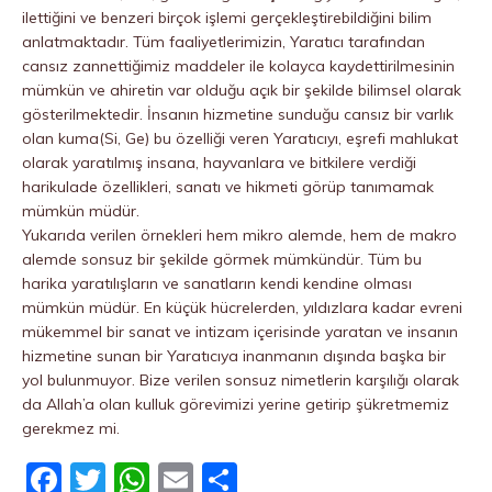
ilettiğini ve benzeri birçok işlemi gerçekleştirebildiğini bilim
anlatmaktadır. Tüm faaliyetlerimizin, Yaratıcı tarafından
cansız zannettiğimiz maddeler ile kolayca kaydettirilmesinin
mümkün ve ahiretin var olduğu açık bir şekilde bilimsel olarak
gösterilmektedir. İnsanın hizmetine sunduğu cansız bir varlık
olan kuma(Si, Ge) bu özelliği veren Yaratıcıyı, eşrefi mahlukat
olarak yaratılmış insana, hayvanlara ve bitkilere verdiği
harikulade özellikleri, sanatı ve hikmeti görüp tanımamak
mümkün müdür.
Yukarıda verilen örnekleri hem mikro alemde, hem de makro
alemde sonsuz bir şekilde görmek mümkündür. Tüm bu
harika yaratılışların ve sanatların kendi kendine olması
mümkün müdür. En küçük hücrelerden, yıldızlara kadar evreni
mükemmel bir sanat ve intizam içerisinde yaratan ve insanın
hizmetine sunan bir Yaratıcıya inanmanın dışında başka bir
yol bulunmuyor. Bize verilen sonsuz nimetlerin karşılığı olarak
da Allah’a olan kulluk görevimizi yerine getirip şükretmemiz
gerekmez mi.
F
T
W
E
P