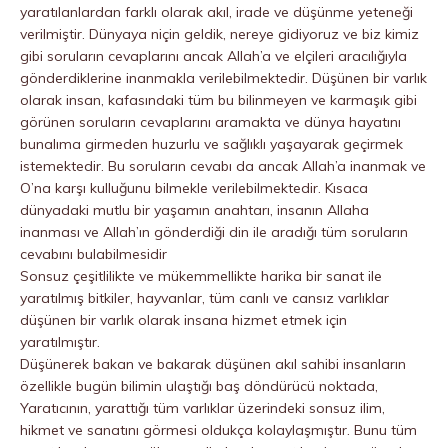
yaratılanlardan farklı olarak akıl, irade ve düşünme yeteneği
verilmiştir. Dünyaya niçin geldik, nereye gidiyoruz ve biz kimiz
gibi soruların cevaplarını ancak Allah’a ve elçileri aracılığıyla
gönderdiklerine inanmakla verilebilmektedir. Düşünen bir varlık
olarak insan, kafasındaki tüm bu bilinmeyen ve karmaşık gibi
görünen soruların cevaplarını aramakta ve dünya hayatını
bunalıma girmeden huzurlu ve sağlıklı yaşayarak geçirmek
istemektedir. Bu soruların cevabı da ancak Allah’a inanmak ve
O’na karşı kulluğunu bilmekle verilebilmektedir. Kısaca
dünyadaki mutlu bir yaşamın anahtarı, insanın Allaha
inanması ve Allah’ın gönderdiği din ile aradığı tüm soruların
cevabını bulabilmesidir
Sonsuz çeşitlilikte ve mükemmellikte harika bir sanat ile
yaratılmış bitkiler, hayvanlar, tüm canlı ve cansız varlıklar
düşünen bir varlık olarak insana hizmet etmek için
yaratılmıştır.
Düşünerek bakan ve bakarak düşünen akıl sahibi insanların
özellikle bugün bilimin ulaştığı baş döndürücü noktada,
Yaratıcının, yarattığı tüm varlıklar üzerindeki sonsuz ilim,
hikmet ve sanatını görmesi oldukça kolaylaşmıştır. Bunu tüm