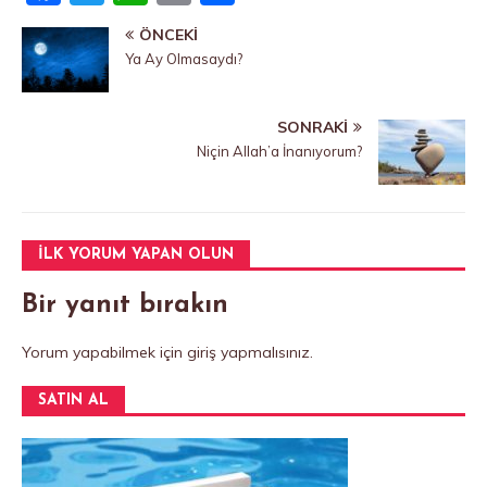
a
w
h
m
a
ÖNCEKI
c
it
at
ai
yl
Ya Ay Olmasaydı?
e
te
s
l
a
b
r
A
ş
SONRAKI
o
p
Niçin Allah’a İnanıyorum?
o
p
k
İLK YORUM YAPAN OLUN
Bir yanıt bırakın
Yorum yapabilmek için
giriş yapmalısınız
.
SATIN AL