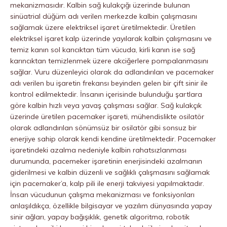
mekanizmasıdır. Kalbin sağ kulakçığı üzerinde bulunan
sinüatrial düğüm adı verilen merkezde kalbin çalışmasını
sağlamak üzere elektriksel işaret üretilmektedir. Üretilen
elektriksel işaret kalp üzerinde yayılarak kalbin çalışmasını ve
temiz kanın sol karıcıktan tüm vücuda, kirli kanın ise sağ
karıncıktan temizlenmek üzere akciğerlere pompalanmasını
sağlar. Vuru düzenleyici olarak da adlandırılan ve pacemaker
adı verilen bu işaretin frekansı beyinden gelen bir çift sinir ile
kontrol edilmektedir. İnsanın içerisinde bulunduğu şartlara
göre kalbin hızlı veya yavaş çalışması sağlar. Sağ kulakçık
üzerinde üretilen pacemaker işareti, mühendislikte osilatör
olarak adlandırılan sönümsüz bir osilatör gibi sonsuz bir
enerjiye sahip olarak kendi kendine üretilmektedir. Pacemaker
işaretindeki azalma nedeniyle kalbin rahatsızlanması
durumunda, pacemeker işaretinin enerjisindeki azalmanın
giderilmesi ve kalbin düzenli ve sağlıklı çalışmasını sağlamak
için pacemaker’a, kalp pili ile enerji takviyesi yapılmaktadır.
İnsan vücudunun çalışma mekanizması ve fonksiyonları
anlaşıldıkça, özellikle bilgisayar ve yazılım dünyasında yapay
sinir ağları, yapay bağışıklık, genetik algoritma, robotik