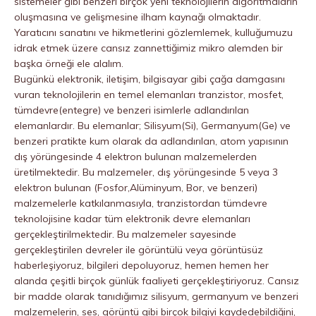
sistemeler gibi benzeri birçok yeni teknolojilerin algoritmaların
oluşmasına ve gelişmesine ilham kaynağı olmaktadır.
Yaratıcını sanatını ve hikmetlerini gözlemlemek, kulluğumuzu
idrak etmek üzere cansız zannettiğimiz mikro alemden bir
başka örneği ele alalım.
Bugünkü elektronik, iletişim, bilgisayar gibi çağa damgasını
vuran teknolojilerin en temel elemanları tranzistor, mosfet,
tümdevre(entegre) ve benzeri isimlerle adlandırılan
elemanlardır. Bu elemanlar; Silisyum(Si), Germanyum(Ge) ve
benzeri pratikte kum olarak da adlandırılan, atom yapısının
dış yörüngesinde 4 elektron bulunan malzemelerden
üretilmektedir. Bu malzemeler, dış yörüngesinde 5 veya 3
elektron bulunan (Fosfor,Alüminyum, Bor, ve benzeri)
malzemelerle katkılanmasıyla, tranzistordan tümdevre
teknolojisine kadar tüm elektronik devre elemanları
gerçekleştirilmektedir. Bu malzemeler sayesinde
gerçekleştirilen devreler ile görüntülü veya görüntüsüz
haberleşiyoruz, bilgileri depoluyoruz, hemen hemen her
alanda çeşitli birçok günlük faaliyeti gerçekleştiriyoruz. Cansız
bir madde olarak tanıdığımız silisyum, germanyum ve benzeri
malzemelerin, ses, görüntü gibi birçok bilgiyi kaydedebildiğini,