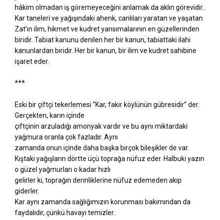
hâkim olmadan iş göremeyeceğini anlamak da aklın görevidir..
Kar taneleri ve yağışındaki ahenk, canlıları yaratan ve yaşatan
Zat’ın ilim, hikmet ve kudret yansımalarının en güzellerinden
biridir. Tabiat kanunu denilen her bir kanun, tabiattaki ilahi
kanunlardan biridir. Her bir kanun, bir ilim ve kudret sahibine
işaret eder.
***
Eski bir çiftçi tekerlemesi “Kar, fakir köylünün gübresidir” der.
Gerçekten, karın içinde
çiftçinin arzuladığı amonyak vardır ve bu aynı miktardaki
yağmura oranla çok fazladır. Aynı
zamanda onun içinde daha başka birçok bileşikler de var.
Kıştaki yağışların dörtte üçü toprağa nüfuz eder. Halbuki yazın
o güzel yağmurları o kadar hızlı
gelirler ki, toprağın derinliklerine nüfuz edemeden akıp
giderler.
Kar aynı zamanda sağlığımızın korunması bakımından da
faydalıdır, çünkü havayı temizler.