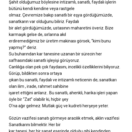
Şahit olduğumuz böylesine intizamlı, sanatlı, faydalı işlerin
bütünü kendi kendine veya rastgele
olmaz. Çevremize bakıp sanatlı bir eşya gördüğümüzde,
sanatkarın var olduğunu biliriz. Faydalı
bir alet gördüğümüzde, ustasının maharetini överiz. Bize
karmaşık gelse de, sırlarına akıl
erdiremediğimiz bir üretim makinası görsek, “kimi bunu
yapmış?” deriz.
Su buharından kar tanesine uzanan bir sürecin her
safhasındaki sanatlı işleyişi görüyoruz.
Canlılığa olan pek çok faydasını, incelikli özelliklerini biliyoruz.
Görüp, bildikten sonra ortaya
çıkan bu sanatlı, faydalı ve intizamlı neticenin de; sanatkarı
olan ilim , irade, rahmet sahibine
işaret ettiğini anlarız.. Bu sanatlı, ahenkli, harika işleri yapan
öyle bir “Zat” olabilir ki, hiçbir şey
O’na ağır gelmez. Mutlak güç ve kudreti herşeye yeter.
Gözün vazifesi sanatı görmeye aracılık etmek, aklın vazifesi
Sanatkarını bilmektir. Her bir
kar tanesi, her bir sanat eserinde olduğu gibi kendinden