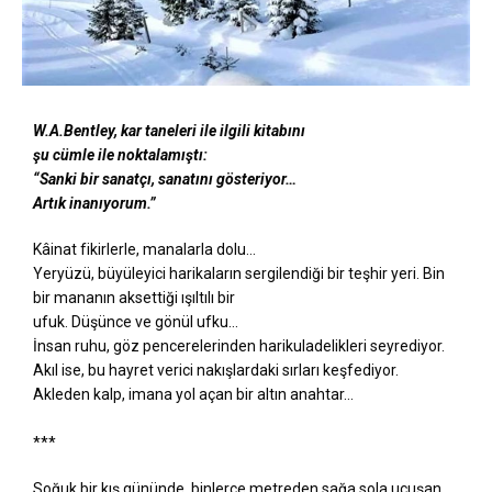
W.A.Bentley, kar taneleri ile ilgili kitabını
şu cümle ile noktalamıştı:
“Sanki bir sanatçı, sanatını gösteriyor…
Artık inanıyorum.”
Kâinat fikirlerle, manalarla dolu…
Yeryüzü, büyüleyici harikaların sergilendiği bir teşhir yeri. Bin
bir mananın aksettiği ışıltılı bir
ufuk. Düşünce ve gönül ufku…
İnsan ruhu, göz pencerelerinden harikuladelikleri seyrediyor.
Akıl ise, bu hayret verici nakışlardaki sırları keşfediyor.
Akleden kalp, imana yol açan bir altın anahtar…
***
Soğuk bir kış gününde, binlerce metreden sağa sola uçuşan,