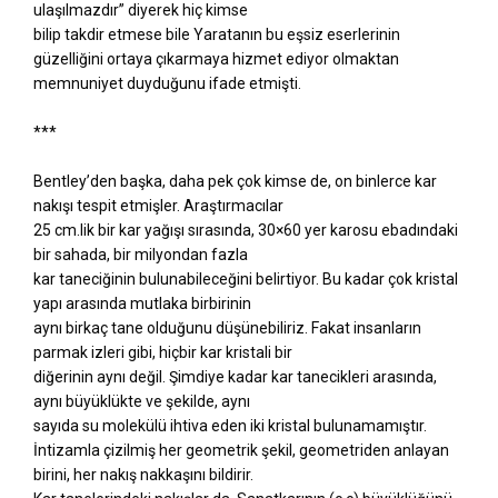
ulaşılmazdır” diyerek hiç kimse
bilip takdir etmese bile Yaratanın bu eşsiz eserlerinin
güzelliğini ortaya çıkarmaya hizmet ediyor olmaktan
memnuniyet duyduğunu ifade etmişti.
***
Bentley’den başka, daha pek çok kimse de, on binlerce kar
nakışı tespit etmişler. Araştırmacılar
25 cm.lik bir kar yağışı sırasında, 30×60 yer karosu ebadındaki
bir sahada, bir milyondan fazla
kar taneciğinin bulunabileceğini belirtiyor. Bu kadar çok kristal
yapı arasında mutlaka birbirinin
aynı birkaç tane olduğunu düşünebiliriz. Fakat insanların
parmak izleri gibi, hiçbir kar kristali bir
diğerinin aynı değil. Şimdiye kadar kar tanecikleri arasında,
aynı büyüklükte ve şekilde, aynı
sayıda su molekülü ihtiva eden iki kristal bulunamamıştır.
İntizamla çizilmiş her geometrik şekil, geometriden anlayan
birini, her nakış nakkaşını bildirir.