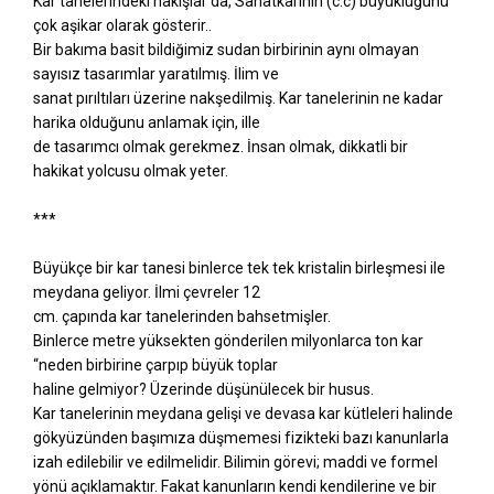
Kar tanelerindeki nakışlar da, Sanatkarının (c.c) büyüklüğünü
çok aşikar olarak gösterir..
Bir bakıma basit bildiğimiz sudan birbirinin aynı olmayan
sayısız tasarımlar yaratılmış. İlim ve
sanat pırıltıları üzerine nakşedilmiş. Kar tanelerinin ne kadar
harika olduğunu anlamak için, ille
de tasarımcı olmak gerekmez. İnsan olmak, dikkatli bir
hakikat yolcusu olmak yeter.
***
Büyükçe bir kar tanesi binlerce tek tek kristalin birleşmesi ile
meydana geliyor. İlmi çevreler 12
cm. çapında kar tanelerinden bahsetmişler.
Binlerce metre yüksekten gönderilen milyonlarca ton kar
“neden birbirine çarpıp büyük toplar
haline gelmiyor? Üzerinde düşünülecek bir husus.
Kar tanelerinin meydana gelişi ve devasa kar kütleleri halinde
gökyüzünden başımıza düşmemesi fizikteki bazı kanunlarla
izah edilebilir ve edilmelidir. Bilimin görevi; maddi ve formel
yönü açıklamaktır. Fakat kanunların kendi kendilerine ve bir