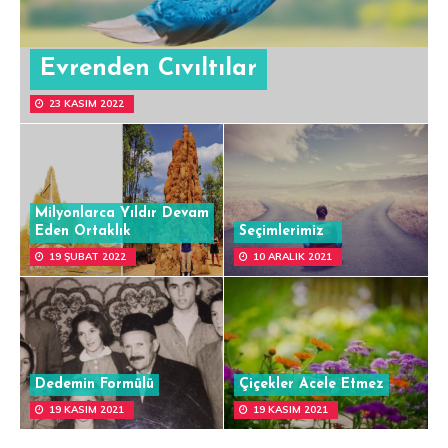
Evrenden Cıvıltılar
23 KASIM 2022
Milyonlarca Yıldır Devam
Eden Ortaklık
Seçimlerimiz
19 ŞUBAT 2022
10 ARALIK 2021
Dedemin Formülü
Çiçekler Acele Etmez
19 KASIM 2021
19 KASIM 2021