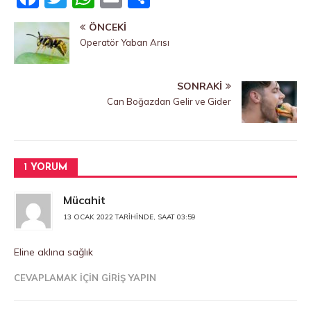
a
w
h
m
a
ÖNCEKI
c
it
at
ai
yl
Operatör Yaban Arısı
e
te
s
l
a
b
r
A
ş
SONRAKI
o
p
Can Boğazdan Gelir ve Gider
o
p
k
1 YORUM
Mücahit
13 OCAK 2022 TARIHINDE, SAAT 03:59
Eline aklına sağlık
CEVAPLAMAK IÇIN GIRIŞ YAPIN