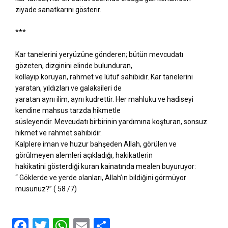
ziyade sanatkarını gösterir.
***
Kar tanelerini yeryüzüne gönderen; bütün mevcudatı
gözeten, dizginini elinde bulunduran,
kollayıp koruyan, rahmet ve lütuf sahibidir. Kar tanelerini
yaratan, yıldızları ve galaksileri de
yaratan aynı ilim, aynı kudrettir. Her mahluku ve hadiseyi
kendine mahsus tarzda hikmetle
süsleyendir. Mevcudatı birbirinin yardımına koşturan, sonsuz
hikmet ve rahmet sahibidir.
Kalplere iman ve huzur bahşeden Allah, görülen ve
görülmeyen alemleri açıkladığı, hakikatlerin
hakikatini gösterdiği kuran kainatında mealen buyuruyor:
“ Göklerde ve yerde olanları, Allah’ın bildiğini görmüyor
musunuz?” ( 58 /7)
F
T
W
E
P