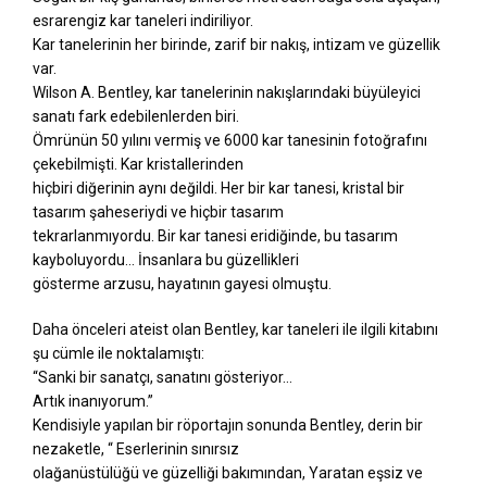
esrarengiz kar taneleri indiriliyor.
Kar tanelerinin her birinde, zarif bir nakış, intizam ve güzellik
var.
Wilson A. Bentley, kar tanelerinin nakışlarındaki büyüleyici
sanatı fark edebilenlerden biri.
Ömrünün 50 yılını vermiş ve 6000 kar tanesinin fotoğrafını
çekebilmişti. Kar kristallerinden
hiçbiri diğerinin aynı değildi. Her bir kar tanesi, kristal bir
tasarım şaheseriydi ve hiçbir tasarım
tekrarlanmıyordu. Bir kar tanesi eridiğinde, bu tasarım
kayboluyordu… İnsanlara bu güzellikleri
gösterme arzusu, hayatının gayesi olmuştu.
Daha önceleri ateist olan Bentley, kar taneleri ile ilgili kitabını
şu cümle ile noktalamıştı:
“Sanki bir sanatçı, sanatını gösteriyor…
Artık inanıyorum.”
Kendisiyle yapılan bir röportajın sonunda Bentley, derin bir
nezaketle, “ Eserlerinin sınırsız
olağanüstülüğü ve güzelliği bakımından, Yaratan eşsiz ve