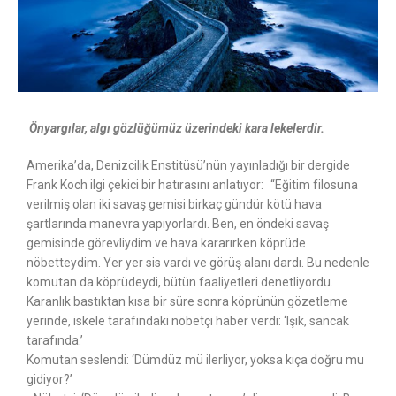
Önyargılar,
algı gözlüğümüz üzerindeki kara lekelerdir.
Amerika’da, Denizcilik Enstitüsü’nün yayınladığı bir dergide
Frank Koch ilgi çekici bir hatırasını anlatıyor: “Eğitim filosuna
verilmiş olan iki savaş gemisi birkaç gündür kötü hava
şartlarında manevra yapıyorlardı. Ben, en öndeki savaş
gemisinde görevliydim ve hava kararırken köprüde
nöbetteydim. Yer yer sis vardı ve görüş alanı dardı. Bu nedenle
komutan da köprüdeydi, bütün faaliyetleri denetliyordu.
Karanlık bastıktan kısa bir süre sonra köprünün gözetleme
yerinde, iskele tarafındaki nöbetçi haber verdi: ‘Işık, sancak
tarafında.’
Komutan seslendi: ‘Dümdüz mü ilerliyor, yoksa kıça doğru mu
gidiyor?’