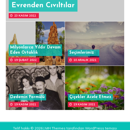
Evrenden Cıvıltılar
23 KASIM 2022
Milyonlarca Yıldır Devam
Eden Ortaklık
Seçimlerimiz
19 ŞUBAT 2022
10 ARALIK 2021
Dedemin Formülü
Çiçekler Acele Etmez
19 KASIM 2021
19 KASIM 2021
Telif hakkı © 2026 |
MH Themes
tarafından WordPress teması