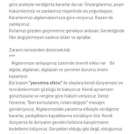
göre aceleyle verdiğimiz kararlar da var. Önyargılarımız, peşin
hükümlerimiz ve zanlarımız nispetinde sis yoğunlaşıyor.
Kararlarımızı algılamalarımıza göre veriyoruz. Bazen de
yanılıyoruz.
Rotamızı gözden geçirmemiz gerekiyor anbean.
Gerektiğinde
fikir değiştirmeyen sadece ölüler ve aptallar.
Zararın neresinden dönersek kâr.
***
Algılarımızın anlayışımız üzerinde önemli etkisi var. Bir
algıda, algılanan, algılayan ve çevrenin durumu önem
kazanıyor.
Biz bazen
“yansıtma etkisi”
ile olaylara kendi dünyamızın ve
tecrübelerimizin gözlüğü ile bakıyoruz. Kendi aynamızın
görüntüsüne ve rengine göre hüküm veriyoruz. Deniz
fenerine, “Ben komutanım, rotanı değiştir” mesajını
gönderiyoruz. Algılarımızdaki yansıtma etkisiyle verdiğimiz
kararlar, yanlışlıkların kayalıklarına sürüklüyor bizi. Kendi
dünyamız ile dünyanın genelini birbirine karıştırmanın
bedellerini ödüyoruz. Gerçekleri olduğu gibi değil, olduğumuz