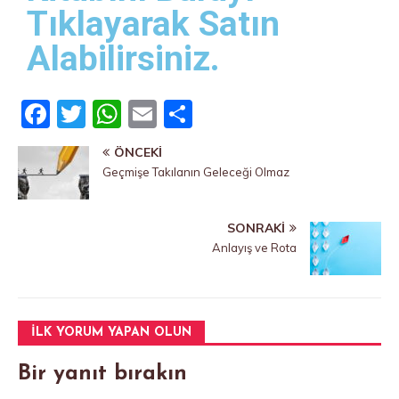
Tıklayarak Satın
Alabilirsiniz.
F
T
W
E
P
a
w
h
m
a
ÖNCEKI
c
it
at
ai
yl
Geçmişe Takılanın Geleceği Olmaz
e
te
s
l
a
b
r
A
ş
SONRAKI
o
p
Anlayış ve Rota
o
p
k
İLK YORUM YAPAN OLUN
Bir yanıt bırakın