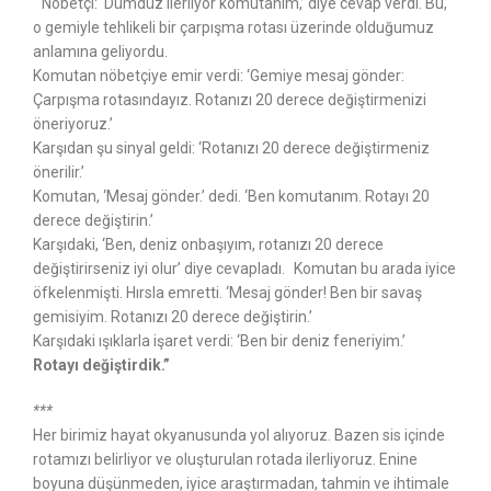
Nöbetçi: ‘Dümdüz ilerliyor komutanım,’ diye cevap verdi. Bu,
o gemiyle tehlikeli bir çarpışma rotası üzerinde olduğumuz
anlamına geliyordu.
Komutan nöbetçiye emir verdi: ‘Gemiye mesaj gönder:
Çarpışma rotasındayız. Rotanızı 20 derece değiştirmenizi
öneriyoruz.’
Karşıdan şu sinyal geldi: ‘Rotanızı 20 derece değiştirmeniz
önerilir.’
Komutan, ‘Mesaj gönder.’ dedi. ‘Ben komutanım. Rotayı 20
derece değiştirin.’
Karşıdaki, ‘Ben, deniz onbaşıyım, rotanızı 20 derece
değiştirirseniz iyi olur’ diye cevapladı. Komutan bu arada iyice
öfkelenmişti. Hırsla emretti. ‘Mesaj gönder! Ben bir savaş
gemisiyim. Rotanızı 20 derece değiştirin.’
Karşıdaki ışıklarla işaret verdi: ‘Ben bir deniz feneriyim.’
Rotayı değiştirdik.”
***
Her birimiz hayat okyanusunda yol alıyoruz. Bazen sis içinde
rotamızı belirliyor ve oluşturulan rotada ilerliyoruz.
Enine
boyuna düşünmeden, iyice araştırmadan, tahmin ve ihtimale