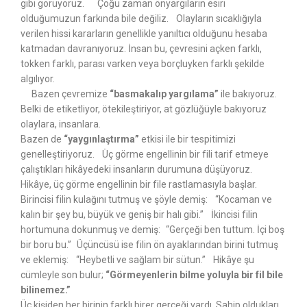
gibi görüyoruz. Çoğu zaman önyargıların esiri
olduğumuzun farkında bile değiliz. Olayların sıcaklığıyla
verilen hissi kararların genellikle yanıltıcı olduğunu hesaba
katmadan davranıyoruz. İnsan bu, çevresini açken farklı,
tokken farklı, parası varken veya borçluyken farklı şekilde
algılıyor.
Bazen çevremize
“basmakalıp yargılama”
ile bakıyoruz.
Belki de etiketliyor, ötekileştiriyor, at gözlüğüyle bakıyoruz
olaylara, insanlara.
Bazen de
“yaygınlaştırma”
etkisi ile bir tespitimizi
genelleştiriyoruz. Üç görme engellinin bir fili tarif etmeye
çalıştıkları hikâyedeki insanların durumuna düşüyoruz.
Hikâye, üç görme engellinin bir file rastlamasıyla başlar.
Birincisi filin kulağını tutmuş ve şöyle demiş: “Kocaman ve
kalın bir şey bu, büyük ve geniş bir halı gibi.” İkincisi filin
hortumuna dokunmuş ve demiş: “Gerçeği ben tuttum. İçi boş
bir boru bu.” Üçüncüsü ise filin ön ayaklarından birini tutmuş
ve eklemiş: “Heybetli ve sağlam bir sütun.” Hikâye şu
cümleyle son bulur;
“Görmeyenlerin bilme yoluyla bir fil bile
bilinemez.”
Üç kişiden her birinin farklı birer gerçeği vardı. Sahip oldukları