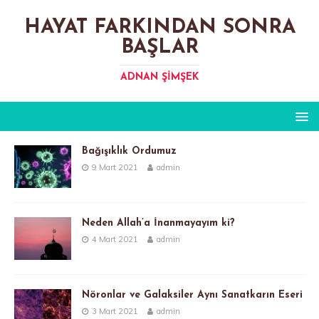
HAYAT FARKINDAN SONRA
BAŞLAR
ADNAN ŞIMŞEK
Bağışıklık Ordumuz
9 Mart 2021
admin
Neden Allah’a İnanmayayım ki?
4 Mart 2021
admin
Nöronlar ve Galaksiler Aynı Sanatkarın Eseri
3 Mart 2021
admin