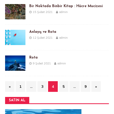
Bir Noktada Binbir Kitap : Hücre Mucizesi
15 Şubat 2021
admin
Anlayış ve Rota
12 Şubat 2021
admin
Rota
9 Şubat 2021
admin
«
1
…
3
4
5
…
9
»
SATIN AL